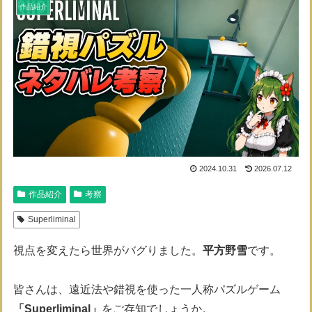
作品紹介
2024.10.31
2026.07.12
作品紹介
考察
Superliminal
視点を変えたら世界がバグりました。
平方野雪
です。
皆さんは、遠近法や錯視を使った一人称パズルゲーム
「Superliminal」
をご存知でしょうか。