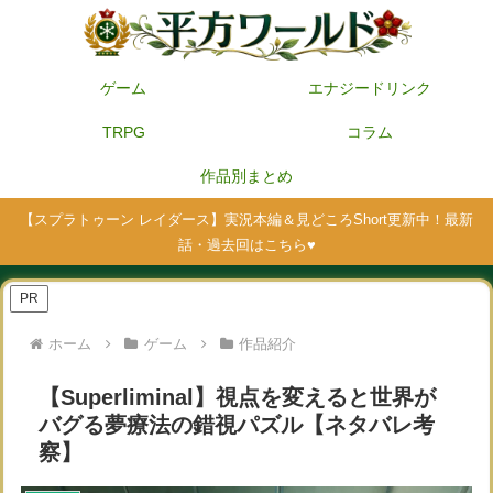
ゲーム
エナジードリンク
TRPG
コラム
作品別まとめ
【スプラトゥーン レイダース】実況本編＆見どころShort更新中！最新
話・過去回はこちら♥
PR
ホーム
ゲーム
作品紹介
【Superliminal】視点を変えると世界が
バグる夢療法の錯視パズル【ネタバレ考
察】