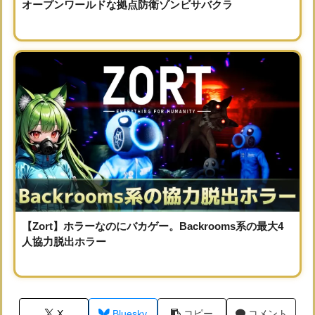
オープンワールドな拠点防衛ゾンビサバクラ
【Zort】ホラーなのにバカゲー。Backrooms系の最大4
人協力脱出ホラー
X
Bluesky
コピー
コメント