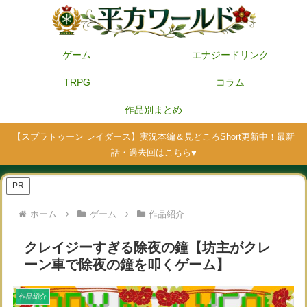
ゲーム
エナジードリンク
TRPG
コラム
作品別まとめ
【スプラトゥーン レイダース】実況本編＆見どころShort更新中！最新
話・過去回はこちら♥
PR
ホーム
ゲーム
作品紹介
クレイジーすぎる除夜の鐘【坊主がクレ
ーン車で除夜の鐘を叩くゲーム】
作品紹介