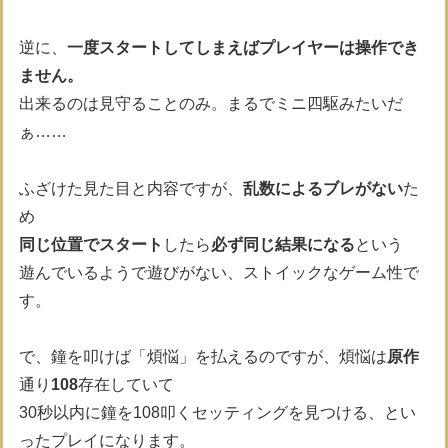
逆に、
一度スタートしてしまえばプレイヤーは操作でき
ません。
出来るのは見守ることのみ。まるでミニ四駆みたいだ
ぁ……
ふざけた見た目と内容ですが、
乱数によるブレがない
た
め
同じ位置でスタート
したら
必ず同じ結果になる
という
遊んでいるようで遊びがない、ストイックなゲーム性で
す。
で、鐘を叩けば「煩悩」を払えるのですが、煩悩は
原作
通り
108
存在していて
30秒以内に鐘を108叩くセッティングを見つける、とい
ったプレイになります。