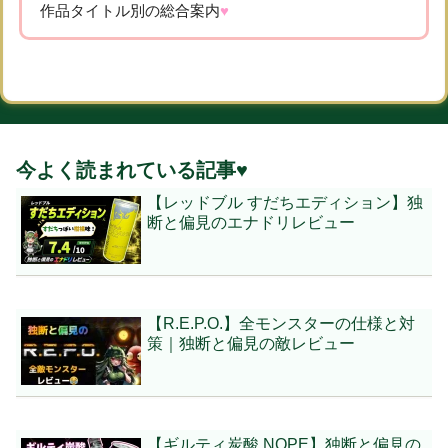
作品タイトル別の総合案内
♥
今よく読まれている記事♥
【レッドブル すだちエディション】独
断と偏見のエナドリレビュー
【R.E.P.O.】全モンスターの仕様と対
策｜独断と偏見の敵レビュー
【ギルティ炭酸 NOPE】独断と偏見の