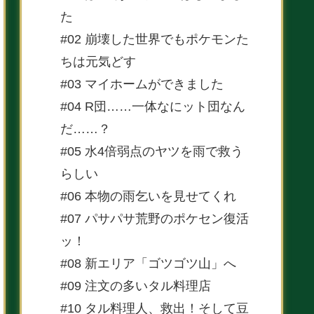
た
#02 崩壊した世界でもポケモンた
ちは元気どす
#03 マイホームができました
#04 R団……一体なにット団なん
だ……？
#05 水4倍弱点のヤツを雨で救う
らしい
#06 本物の雨乞いを見せてくれ
#07 パサパサ荒野のポケセン復活
ッ！
#08 新エリア「ゴツゴツ山」へ
#09 注文の多いタル料理店
#10 タル料理人、救出！そして豆