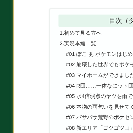
目次（
1.初めて見る方へ
2.実況本編一覧
#01 ぽこ あ ポケモンはじ
#02 崩壊した世界でもポ
#03 マイホームができまし
#04 R団……一体なにット
#05 水4倍弱点のヤツを雨
#06 本物の雨乞いを見せて
#07 パサパサ荒野のポケセ
#08 新エリア「ゴツゴツ山