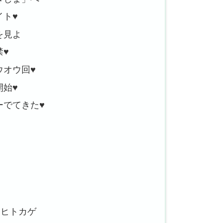
イト♥
を見よ
禁♥
ウオウ回♥
開始♥
ーでてきた♥
！
だろヒトカゲ