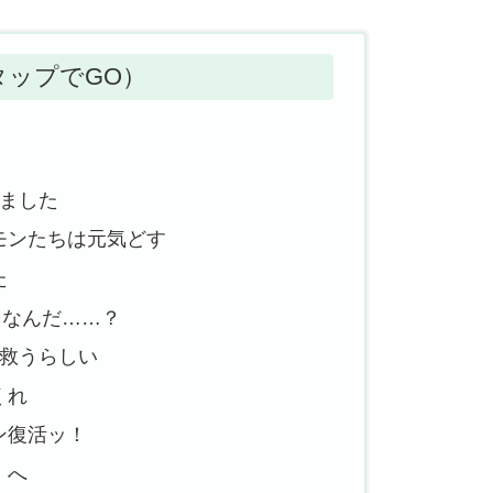
タップでGO）
めました
ケモンたちは元気どす
た
団なんだ……？
で救うらしい
くれ
ン復活ッ！
」へ