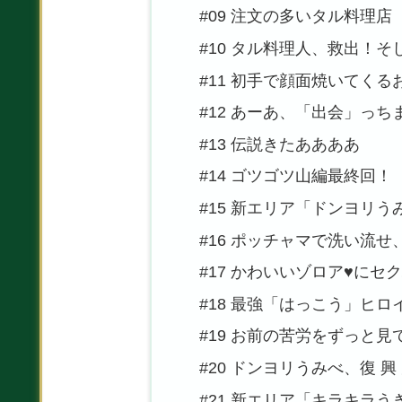
#09 注文の多いタル料理店
#10 タル料理人、救出！
#11 初手で顔面焼いてく
#12 あーあ、「出会」っ
#13 伝説きたああああ
#14 ゴツゴツ山編最終回！
#15 新エリア「ドンヨリう
#16 ポッチャマで洗い流
#17 かわいいゾロア♥にセ
#18 最強「はっこう」ヒ
#19 お前の苦労をずっと見
#20 ドンヨリうみべ、復 興 
#21 新エリア「キラキラう