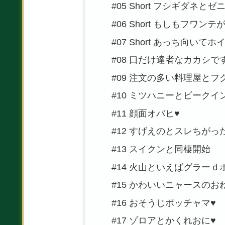
#05 Short フシギダネ
#06 Short もしもフワ
#07 Short あっち向い
#08 口だけ達者なカカシで
#09 注文の多い料理屋と
#10 ミツハニーとビークイ
#11 顔面オバヒ♥
#12 すげえのとスレちがっ
#13 スイクンと同棲開始
#14 火山といえばグラーｄ
#15 かわいいニャースのお
#16 おそうじポッチャマ♥
#17 ゾロアとかくれおに♥