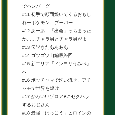
でハンバーグ
#11 初手で顔面焼いてくるおもし
れーポケモン、ブーバー
#12 あーあ、「出会」っちまった
か……チャラ男とチャラ男がよ
#13 伝説きたああああ
#14 ゴツゴツ山編最終回！
#15 新エリア「ドンヨリうみべ」
へ
#16 ポッチャマで洗い流せ、アチ
ャモで世界を焼け
#17 かわいいゾロア♥にセクハラ
するおじさん
#18 最強「はっこう」ヒロインの