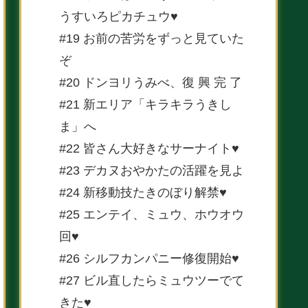
うすいろピカチュウ♥
#19 お前の苦労をずっと見ていた
ぞ
#20 ドンヨリうみべ、復 興 完 了
#21 新エリア「キラキラうきし
ま」へ
#22 皆さん大好きなサーナイト♥
#23 デカヌおやかたの活躍を見よ
#24 新移動技たきのぼり解禁♥
#25 エンテイ、ミュウ、ホウオウ
回♥
#26 シルフカンパニー修復開始♥
#27 ビル直したらミュウツーでて
きた♥