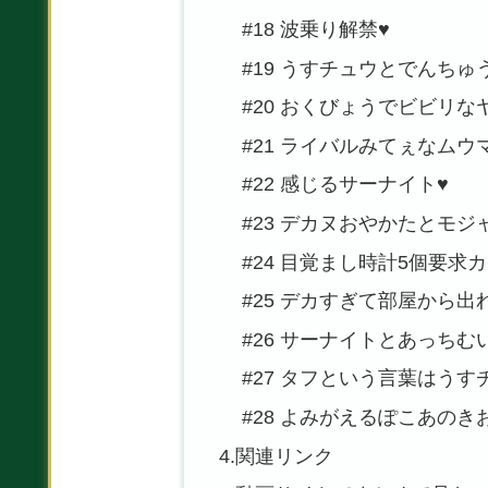
#18 波乗り解禁♥
#19 うすチュウとでんちゅ
#20 おくびょうでビビリな
#21 ライバルみてぇなムウ
#22 感じるサーナイト♥
#23 デカヌおやかたとモジ
#24 目覚まし時計5個要求
#25 デカすぎて部屋から出
#26 サーナイトとあっちむ
#27 タフという言葉はうす
#28 よみがえるぽこあのき
4.関連リンク