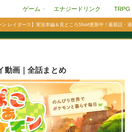
ゲーム
エナジードリンク
TRPG
ン レイダース】実況本編＆見どころShort更新中！最新話・
レイ動画｜全話まとめ