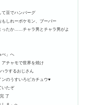
そして豆でハンバーグ
るおもしれーポケモン、ブーバー
ちまったか……チャラ男とチャラ男がよ
みべ」へ
せ、アチャモで世界を焼け
クハラするおじさん
ロインのうすいろピカチュウ♥
ていたぞ
完 了
きしま」へ