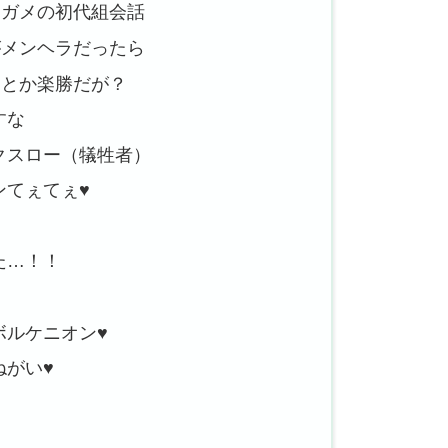
とゼニガメの初代組会話
ンテがメンヘラだったら
てホイとか楽勝だが？
すな
フクスロー（犠牲者）
ンてぇてぇ♥
た…！！
ボルケニオン♥
ねがい♥